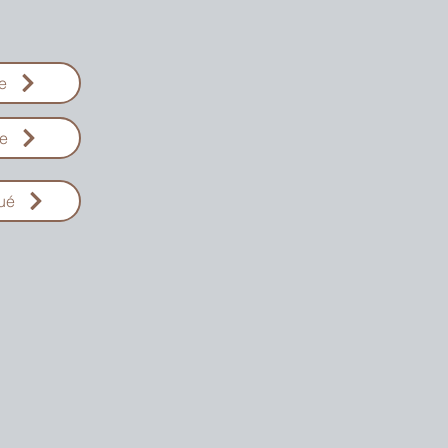
e
e
ué